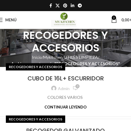
0
MENÚ
0,00
RECOGEDORES Y
ACCESORIOS
Inicio
Mykitchen
UTILES LIMPIEZA
Archivo por categoría "RECOGEDORES Y ACCESORIOS"
RECOGEDORES Y ACCESORIOS
CUBO DE 16L+ ESCURRIDOR
0
Admin
COLORES VARIOS
CONTINUAR LEYENDO
RECOGEDORES Y ACCESORIOS
RECOGEDOR GALVANIZADO