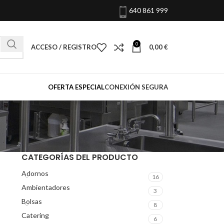
640 861 999
0
ACCESO / REGISTRO
0,00
€
OFERTA ESPECIAL
CONEXIÓN SEGURA
CATEGORÍAS DEL PRODUCTO
Adornos
16
Ambientadores
3
Bolsas
8
Catering
6