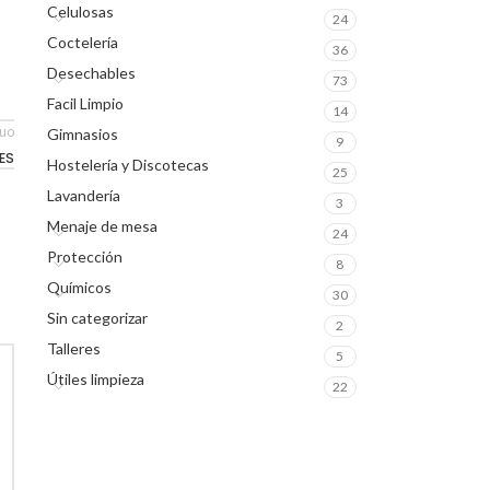
Celulosas
24
Coctelería
36
Desechables
73
Facil Limpio
14
guo
Gimnasios
9
ES
Hostelería y Discotecas
25
Lavandería
3
Menaje de mesa
24
Protección
8
Químicos
30
Sin categorizar
2
Talleres
5
Útiles limpieza
22