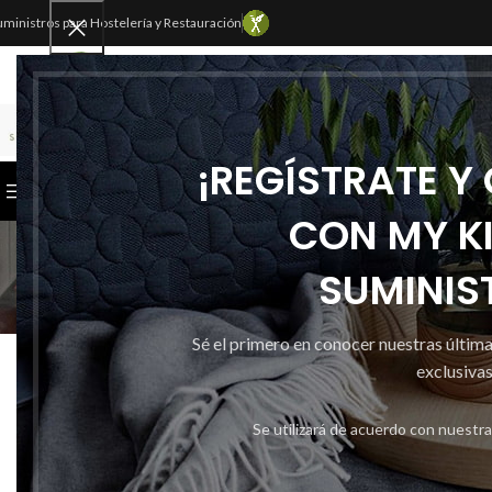
uministros para Hostelería y Restauración
SELECCIONAR CATEGORÍA
¡REGÍSTRATE Y
CATEGORÍAS
INICIO
TIENDA
CONTACTAR
CON MY K
SUMINIS
Inicio
My
Sé el primero en conocer nuestras últim
RECOGEDORES
RECOGEDO
exclusivas
Publicado por
Se utilizará de acuerdo con nuestr
Activado 28 
0