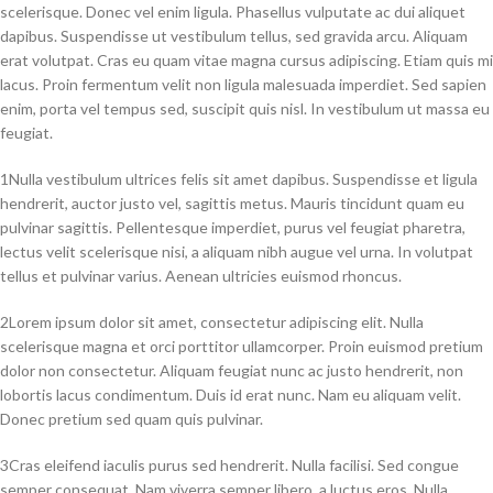
scelerisque. Donec vel enim ligula. Phasellus vulputate ac dui aliquet
dapibus. Suspendisse ut vestibulum tellus, sed gravida arcu. Aliquam
erat volutpat. Cras eu quam vitae magna cursus adipiscing. Etiam quis mi
lacus. Proin fermentum velit non ligula malesuada imperdiet. Sed sapien
enim, porta vel tempus sed, suscipit quis nisl. In vestibulum ut massa eu
feugiat.
1
Nulla vestibulum ultrices felis sit amet dapibus. Suspendisse et ligula
hendrerit, auctor justo vel, sagittis metus. Mauris tincidunt quam eu
pulvinar sagittis. Pellentesque imperdiet, purus vel feugiat pharetra,
lectus velit scelerisque nisi, a aliquam nibh augue vel urna. In volutpat
tellus et pulvinar varius. Aenean ultricies euismod rhoncus.
2
Lorem ipsum dolor sit amet, consectetur adipiscing elit. Nulla
scelerisque magna et orci porttitor ullamcorper. Proin euismod pretium
dolor non consectetur. Aliquam feugiat nunc ac justo hendrerit, non
lobortis lacus condimentum. Duis id erat nunc. Nam eu aliquam velit.
Donec pretium sed quam quis pulvinar.
3
Cras eleifend iaculis purus sed hendrerit. Nulla facilisi. Sed congue
semper consequat. Nam viverra semper libero, a luctus eros. Nulla