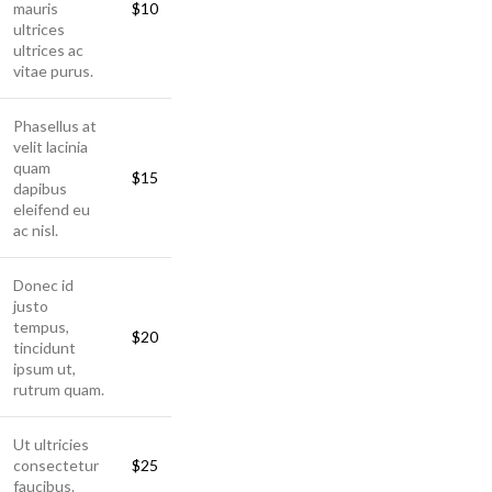
mauris
$10
ultrices
ultrices ac
vitae purus.
Phasellus at
velit lacinia
quam
$15
dapibus
eleifend eu
ac nisl.
Donec id
justo
tempus,
$20
tincidunt
ipsum ut,
rutrum quam.
Ut ultricies
consectetur
$25
faucibus.