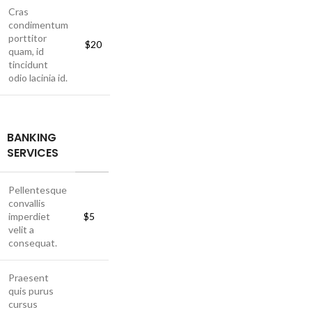
Cras
condimentum
porttitor
$20
quam, id
tincidunt
odio lacinia id.
BANKING
SERVICES
Pellentesque
convallis
imperdiet
$5
velit a
consequat.
Praesent
quis purus
cursus