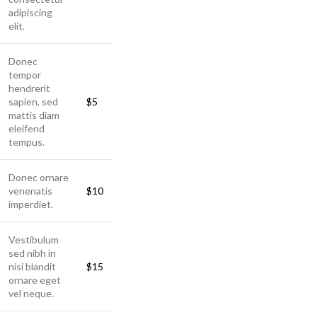
adipiscing
elit.
Donec
tempor
hendrerit
sapien, sed
$5
mattis diam
eleifend
tempus.
Donec ornare
venenatis
$10
imperdiet.
Vestibulum
sed nibh in
nisi blandit
$15
ornare eget
vel neque.