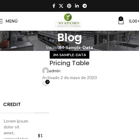
0
MENÚ
0,00
Blog
Inicio
JM-Sample-Data
JM-SAMPLE-DATA
Pricing Table
admin
Activado 2 de mayo de 2020
0
CREDIT
Lorem ipsum
dolor sit
amet,
$1
consectetur