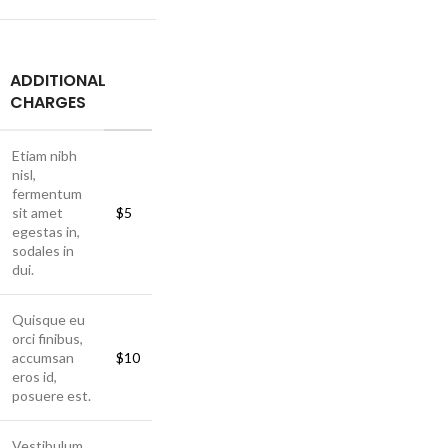
ADDITIONAL
CHARGES
Etiam nibh
nisl,
fermentum
sit amet
$5
egestas in,
sodales in
dui.
Quisque eu
orci finibus,
accumsan
$10
eros id,
posuere est.
Vestibulum