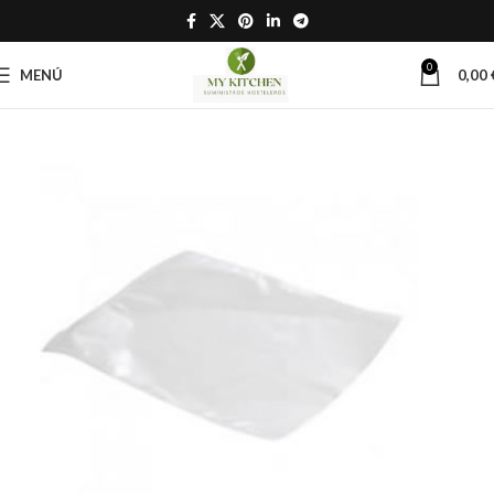
0
MENÚ
0,00