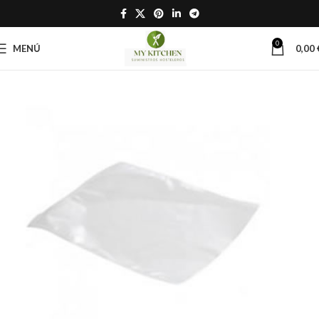
0
MENÚ
0,00