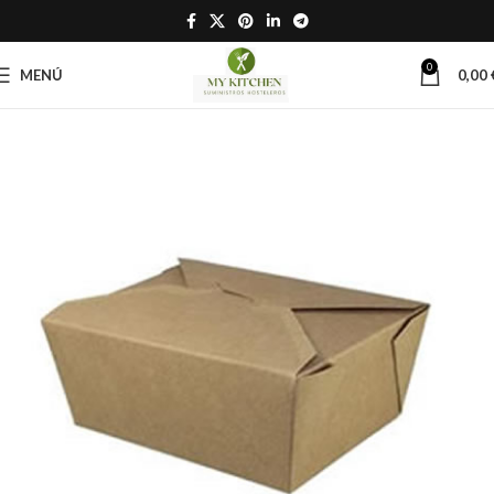
0
MENÚ
0,00