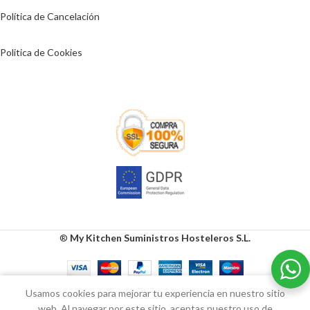
Política de Cancelación
Politica de Cookies
®
My Kitchen Suministros Hosteleros S.L.
0
Usamos cookies para mejorar tu experiencia en nuestro sitio
Tienda
Lista de deseos
Carrito
Mi cuenta
web. Al navegar por este sitio, aceptas nuestro uso de