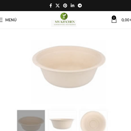
0
MENÚ
0,00