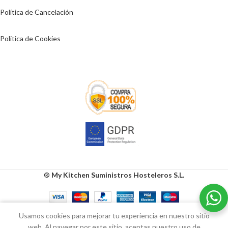
Política de Cancelación
Politica de Cookies
®
My Kitchen Suministros Hosteleros S.L.
0
Usamos cookies para mejorar tu experiencia en nuestro sitio
Tienda
Lista de deseos
Carrito
Mi cuenta
web. Al navegar por este sitio, aceptas nuestro uso de