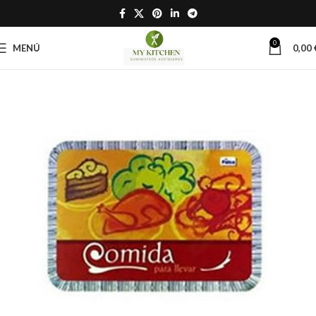
0
MENÚ
0,00