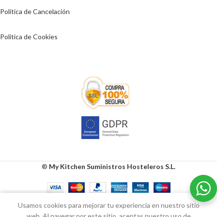
Política de Cancelación
Politica de Cookies
®
My Kitchen Suministros Hosteleros S.L.
0
Usamos cookies para mejorar tu experiencia en nuestro sitio
Tienda
Lista de deseos
Carrito
Mi cuenta
web. Al navegar por este sitio, aceptas nuestro uso de