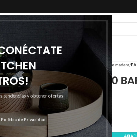
 CONÉCTATE
ITCHEN
Inicio
Desechables
Envases de madera
PA
TROS!
PACK DE 100 BA
9X6
as tendencias y obtener ofertas
.
6,40
€
a
Política de Privacidad
.
AÑADI