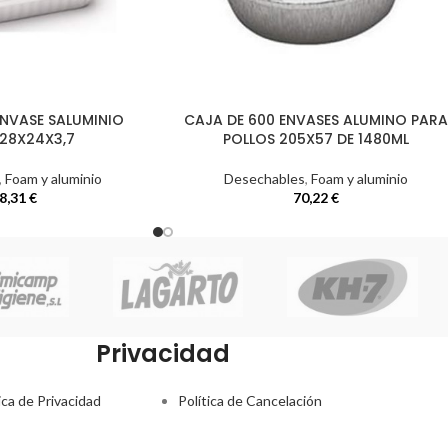
ENVASE SALUMINIO
CAJA DE 600 ENVASES ALUMINO PARA
 28X24X3,7
POLLOS 205X57 DE 1480ML
,
Foam y aluminio
Desechables
,
Foam y aluminio
8,31
€
70,22
€
Privacidad
ica de Privacidad
Política de Cancelación