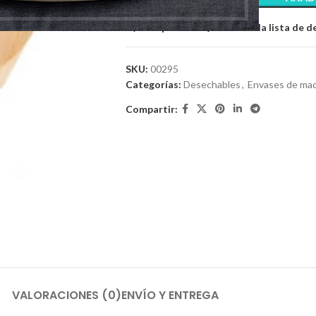
Comparar
Añadir a la lista de 
SKU:
00295
Categorías:
Desechables
,
Envases de ma
Compartir:
VALORACIONES (0)
ENVÍO Y ENTREGA