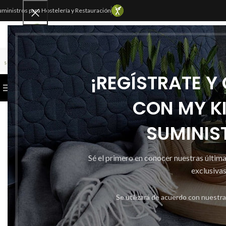
uministros para Hostelería y Restauración
SELECCIONAR CATEGORÍA
¡REGÍSTRATE Y
CATEGORÍAS
INICIO
TIENDA
CONTACTAR
CON MY K
SUMINIS
Sé el primero en conocer nuestras últim
exclusivas
Se utilizará de acuerdo con nuestr