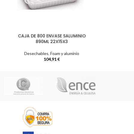
CAJA DE 800 ENVASE SALUMINIO
CAJA DE 800 
890ML 22X15X3
Desechables
,
Foam y aluminio
Desechab
104,91
€