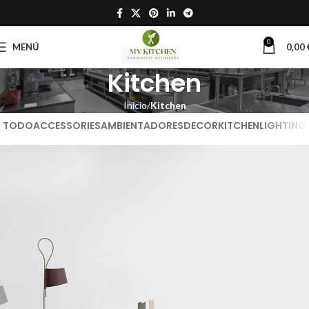
0
MENÚ
0,00
Kitchen
Inicio
Kitchen
TODO
ACCESSORIES
AMBIENTADORES
DECOR
KITCHEN
LIGHTING