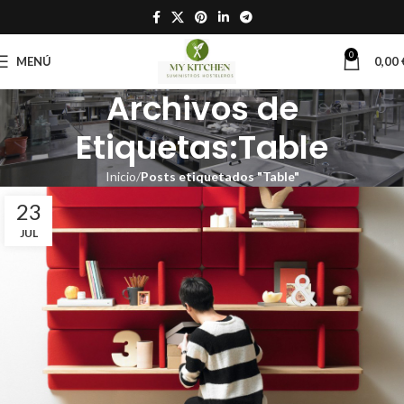
0
MENÚ
0,00
Archivos de
Etiquetas:Table
Inicio
Posts etiquetados "Table"
23
JUL