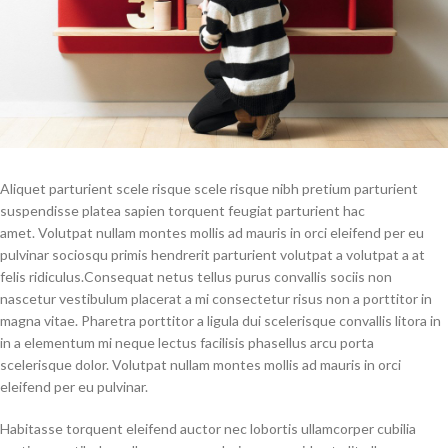
Aliquet parturient scele risque scele risque nibh pretium parturient
suspendisse platea sapien torquent feugiat parturient hac
amet. Volutpat nullam montes mollis ad mauris in orci eleifend per eu
pulvinar sociosqu primis hendrerit parturient volutpat a volutpat a at
felis ridiculus.Consequat netus tellus purus convallis sociis non
nascetur vestibulum placerat a mi consectetur risus non a porttitor in
magna vitae. Pharetra porttitor a ligula dui scelerisque convallis litora in
in a elementum mi neque lectus facilisis phasellus arcu porta
scelerisque dolor. Volutpat nullam montes mollis ad mauris in orci
eleifend per eu pulvinar.
Habitasse torquent eleifend auctor nec lobortis ullamcorper cubilia