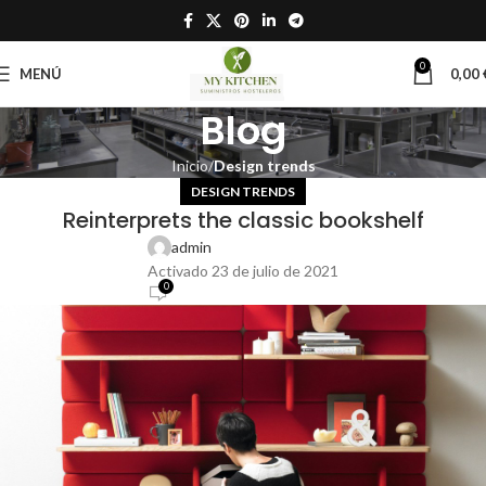
0
MENÚ
0,00
Blog
Inicio
Design trends
DESIGN TRENDS
Reinterprets the classic bookshelf
admin
Activado 23 de julio de 2021
0