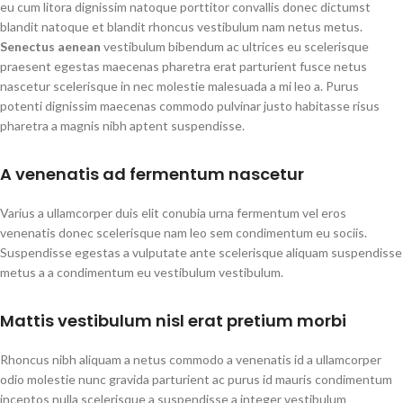
eu cum litora dignissim natoque porttitor convallis donec dictumst
blandit natoque et blandit rhoncus vestibulum nam netus metus.
Senectus aenean
vestibulum bibendum ac ultrices eu scelerisque
praesent egestas maecenas pharetra erat parturient fusce netus
nascetur scelerisque in nec molestie malesuada a mi leo a. Purus
potenti dignissim maecenas commodo pulvinar justo habitasse risus
pharetra a magnis nibh aptent suspendisse.
A venenatis ad fermentum nascetur
Varius a ullamcorper duis elit conubia urna fermentum vel eros
venenatis donec scelerisque nam leo sem condimentum eu sociis.
Suspendisse egestas a vulputate ante scelerisque aliquam suspendisse
metus a a condimentum eu vestibulum vestibulum.
Mattis vestibulum nisl erat pretium morbi
Rhoncus nibh aliquam a netus commodo a venenatis id a ullamcorper
odio molestie nunc gravida parturient ac purus id mauris condimentum
inceptos nulla scelerisque a suspendisse a integer vestibulum