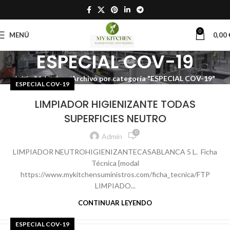
0
MENÚ
0,00
ESPECIAL COV-19
Inicio
Mykitchen
Archivo por categoría "ESPECIAL COV-19"
ESPECIAL COV-19
LIMPIADOR HIGIENIZANTE TODAS
SUPERFICIES NEUTRO
0
Admin
LIMPIADOR NEUTROHIGIENIZANTECASABLANCA 5 L. Ficha
Técnica {modal
https://www.mykitchensuministros.com/ficha_tecnica/FTP
LIMPIADO...
CONTINUAR LEYENDO
ESPECIAL COV-19