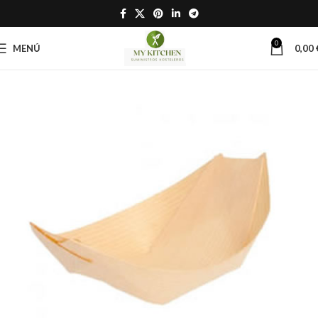
0
MENÚ
0,00