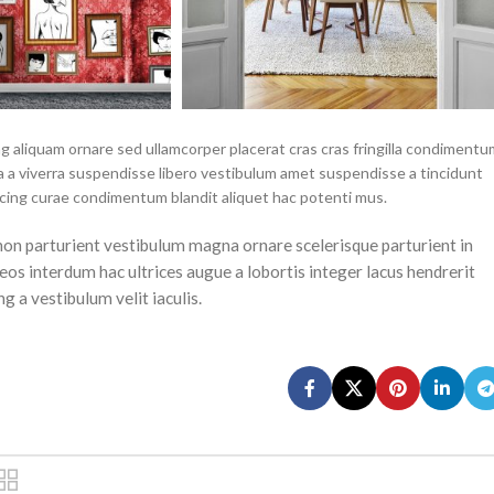
g aliquam ornare sed ullamcorper placerat cras cras fringilla condimentu
 a viverra suspendisse libero vestibulum amet suspendisse a tincidunt
scing curae condimentum blandit aliquet hac potenti mus.
a non parturient vestibulum magna ornare scelerisque parturient in
os interdum hac ultrices augue a lobortis integer lacus hendrerit
 a vestibulum velit iaculis.