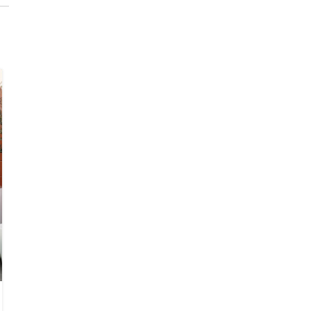
23
JUL
FURNITURE
Collar brings back coffee