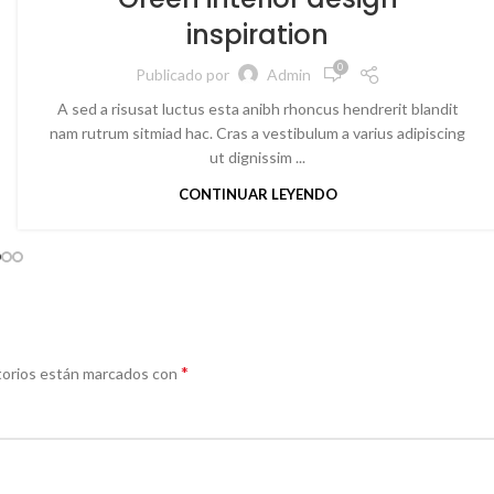
inspiration
0
Publicado por
Admin
A sed a risusat luctus esta anibh rhoncus hendrerit blandit
nam rutrum sitmiad hac. Cras a vestibulum a varius adipiscing
ut dignissim ...
CONTINUAR LEYENDO
*
torios están marcados con