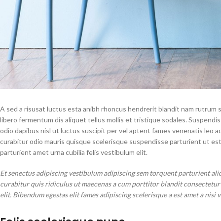
A sed a risusat luctus esta anibh rhoncus hendrerit blandit nam rutrum s
libero fermentum dis aliquet tellus mollis et tristique sodales. Suspendi
odio dapibus nisl ut luctus suscipit per vel aptent fames venenatis leo
curabitur odio mauris quisque scelerisque suspendisse parturient ut es
parturient amet urna cubilia felis vestibulum elit.
Et senectus adipiscing vestibulum adipiscing sem torquent parturient ali
curabitur quis ridiculus ut maecenas a cum porttitor blandit consectetu
elit. Bibendum egestas elit fames adipiscing scelerisque a est amet a nisi 