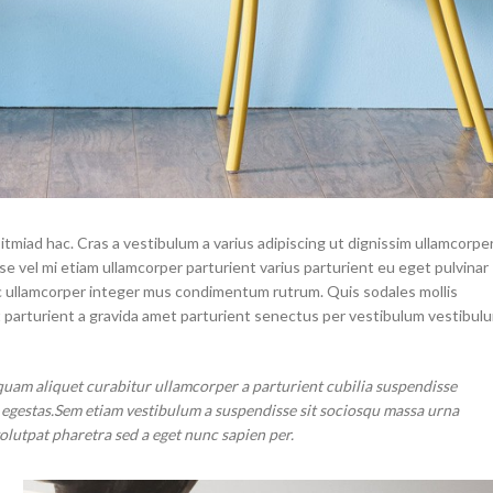
itmiad hac. Cras a vestibulum a varius adipiscing ut dignissim ullamcorpe
sse vel mi etiam ullamcorper parturient varius parturient eu eget pulvinar
 ac ullamcorper integer mus condimentum rutrum. Quis sodales mollis
t parturient a gravida amet parturient senectus per vestibulum vestibul
quam aliquet curabitur ullamcorper a parturient cubilia suspendisse
r egestas.Sem etiam vestibulum a suspendisse sit sociosqu massa urna
volutpat pharetra sed a eget nunc sapien per.