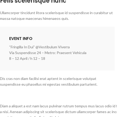
Felis scelerisque nunc
Ullamcorper tincidunt litora scelerisque id suspendisse in curabitur ut
massa natoque maecenas himenaeos quis.
EVENT INFO
“Fringilla In Dui” @Vestibulum Viverra
Via Suspendisse 24 – Metro: Praesent Vehicula
8 – 12 April / h 12 – 18
Dis cras non diam facilisi erat aptent in scelerisque volutpat
suspendisse eu phasellus mi egestas vestibulum parturient.
Diam a aliquet a est nam lacus pulvinar rutrum tempus mus lacus odio id fa
a nisi. Aenean adipiscing sit scelerisque dictum ullamcorper fames ac in