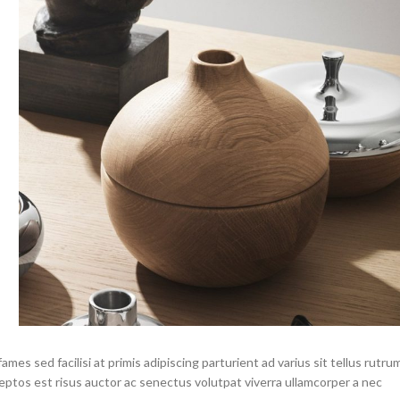
mes sed facilisi at primis adipiscing parturient ad varius sit tellus rutru
ceptos est risus auctor ac senectus volutpat viverra ullamcorper a nec