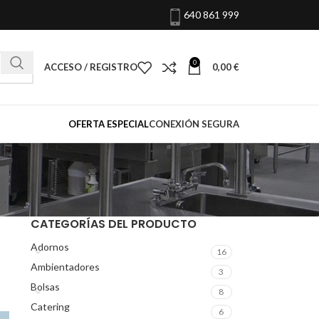
640 861 999
0
ACCESO / REGISTRO
0,00
€
OFERTA ESPECIAL
CONEXIÓN SEGURA
CATEGORÍAS DEL PRODUCTO
Adornos
16
Ambientadores
3
Bolsas
8
Catering
6