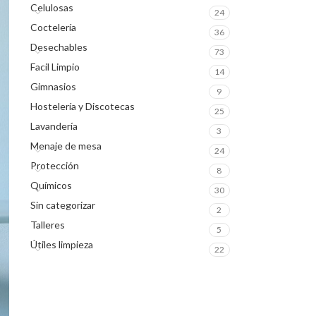
Celulosas
24
Coctelería
36
Desechables
73
Facil Limpio
14
Gimnasios
9
Hostelería y Discotecas
25
Lavandería
3
Menaje de mesa
24
Protección
8
Químicos
30
Sin categorizar
2
Talleres
5
Útiles limpieza
22