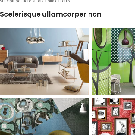
suscipit posuere sit dis. Enim elit duis.
Scelerisque ullamcorper non