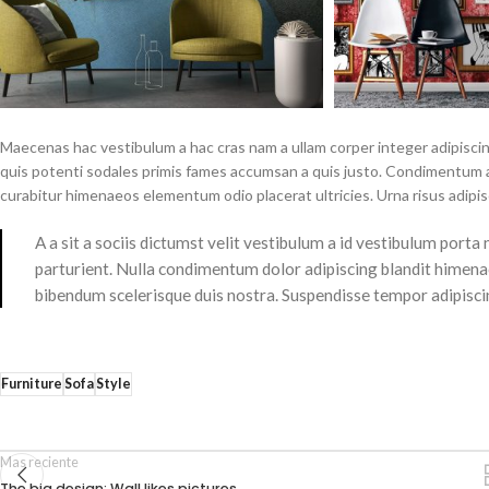
Maecenas hac vestibulum a hac cras nam a ullam corper integer adipiscin
quis potenti sodales primis fames accumsan a quis justo. Condimentum a
curabitur himenaeos elementum odio placerat ultricies. Urna risus adipi
A a sit a sociis dictumst velit vestibulum a id vestibulum port
parturient. Nulla condimentum dolor adipiscing blandit himenae
bibendum scelerisque duis nostra. Suspendisse tempor adipiscing
Furniture
Sofa
Style
Mas reciente
The big design: Wall likes pictures