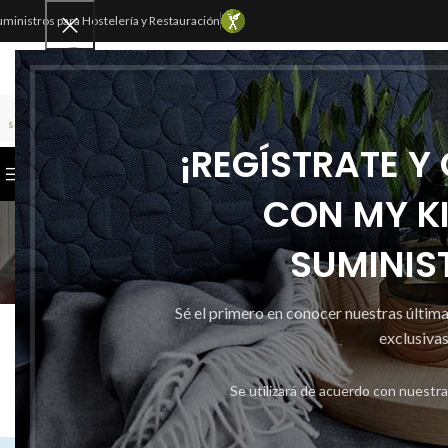
uministros para Hostelería y Restauración
SELECCIONAR CATEGORÍA
¡REGÍSTRATE Y
CATEGORÍAS
INICIO
TIENDA
CONTACTAR
CON MY K
SUMINIS
Sé el primero en conocer nuestras últim
FUR
Sweet seat: functio
exclusivas
Publicado po
Se utilizará de acuerdo con nuestr
Activado 14 
0