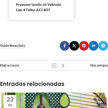
Praesent Iaculis sit Vehicula
Lap. 4 Tellus A17-B27
Guide
News
Sofa
Mas reciente
Mas antiguo
Entradas relacionadas
23
JUL